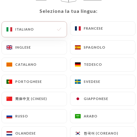
Seleziona la tua lingua:
Seleziona la tua lingua:
FRANCESE
FRANCESE
ITALIANO
ITALIANO
INGLESE
INGLESE
SPAGNOLO
SPAGNOLO
CATALANO
CATALANO
TEDESCO
TEDESCO
RECENSIONE 6
BISTRO PARISIEN
PORTOGHESE
PORTOGHESE
SVEDESE
SVEDESE
73 Rue D'Alésia
75014 Paris France
简体中文 (CINESE)
简体中文 (CINESE)
GIAPPONESE
GIAPPONESE
RUSSO
RUSSO
ARABO
ARABO
Chi siamo?
한국어 (COREANO)
한국어 (COREANO)
OLANDESE
OLANDESE