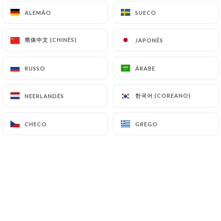
Tatin de boudin noir aux pommes
ALEMÃO
ALEMÃO
SUECO
SUECO
8.50€
简体中文 (CHINÊS)
简体中文 (CHINÊS)
JAPONÊS
JAPONÊS
poêlée de calamars, sauce piperade
8.00€
RUSSO
RUSSO
ÁRABE
ÁRABE
Tartare d'avocat et crevettes
9.00€
한국어 (COREANO)
한국어 (COREANO)
NEERLANDÊS
NEERLANDÊS
Terrine de campagne du boucher
CHECO
CHECO
GREGO
GREGO
8.00€
L'œuf mayonnaise aux herbes version bistrot
7.00€