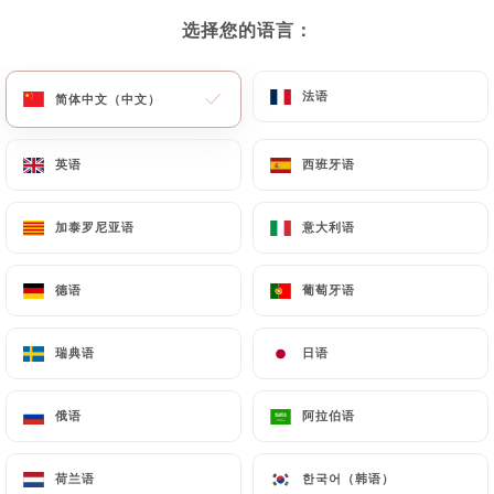
选择您的语言：
选择您的语言：
法语
法语
简体中文（中文）
简体中文（中文）
英语
英语
西班牙语
西班牙语
加泰罗尼亚语
加泰罗尼亚语
意大利语
意大利语
6 评论
BISTRO PARISIEN
德语
德语
葡萄牙语
葡萄牙语
73 Rue D'Alésia
75014 Paris France
瑞典语
瑞典语
日语
日语
俄语
俄语
阿拉伯语
阿拉伯语
餐厅简介
荷兰语
荷兰语
한국어（韩语）
한국어（韩语）