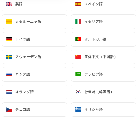
英語
英語
スペイン語
スペイン語
メニュー
JA
カタルーニャ語
カタルーニャ語
イタリア語
イタリア語
ドイツ語
ドイツ語
ポルトガル語
ポルトガル語
/
ホーム
レビュー
スウェーデン語
スウェーデン語
简体中文（中国語）
简体中文（中国語）
レビュー
ロシア語
ロシア語
アラビア語
アラビア語
オランダ語
オランダ語
한국어（韓国語）
한국어（韓国語）
6 Uniitiのレビュー
チェコ語
チェコ語
ギリシャ語
ギリシャ語
3.2 / 5
100%リアル、検証済みレビュー。