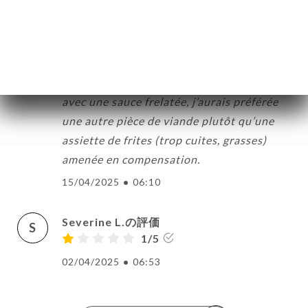
viande est bien cuite mais la sauce est
passée, tournée, immangeable. Le serveur
ビ
a immédiatement demandé qu’on m’en
ー
refasse une minute. En attendant ma
ニ
viande était froide et une partie mangée
ー
avec une sauce frelatée, j’aurais préférée
絡
une autre pièce de viande plutôt qu’une
assiette de frites (trop cuites, grasses)
amenée en compensation.
15/04/2025
•
06:10
Severine L.の評価
S
1/5
02/04/2025
•
06:53