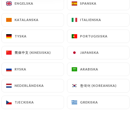
ENGELSKA
ENGELSKA
SPANSKA
SPANSKA
SV
MENY
KATALANSKA
KATALANSKA
ITALIENSKA
ITALIENSKA
TYSKA
TYSKA
PORTUGISISKA
PORTUGISISKA
/
简体中文 (KINESISKA)
简体中文 (KINESISKA)
JAPANSKA
JAPANSKA
HEM
OMDÖMEN
Omdömen
RYSKA
RYSKA
ARABISKA
ARABISKA
한국어 (KOREANSKA)
한국어 (KOREANSKA)
NEDERLÄNDSKA
NEDERLÄNDSKA
6 omdömen på Uniiti
TJECKISKA
TJECKISKA
GREKISKA
GREKISKA
3.2 / 5
100 % verkliga, verifierade omdömen.