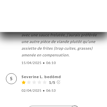
viande est bien cuite mais la sauce est
LERI
passée, tournée, immangeable. Le serveur
ÖMEN
a immédiatement demandé qu’on m’en
NY
refasse une minute. En attendant ma
TAKT
viande était froide et une partie mangée
avec une sauce frelatée, j’aurais préférée
une autre pièce de viande plutôt qu’une
assiette de frites (trop cuites, grasses)
amenée en compensation.
15/04/2025
•
06:10
Severine L. bedömd
S
1/5
02/04/2025
•
06:53