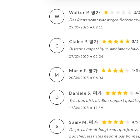
Walter P. 평가
1/
W
Das Restaurant war wegen Betreiberw
29/05/2025
•
09:11
Claire P. 평가
5/5
C
Bistrot sympathique, ambiance chaleur
07/05/2025
•
05:34
Marie F. 평가
4/5
M
20/04/2025
•
06:03
Daniele S. 평가
4
D
Très bon bistrot. Bon rapport qualité 
17/04/2025
•
11:59
Samy M. 평가
4/5
S
Déçu, ça faisait longtemps que je n'y é
boucher: les frites ne sont pas bonne