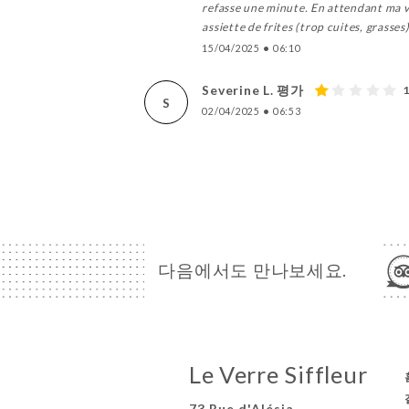
refasse une minute. En attendant ma vi
assiette de frites (trop cuites, grass
15/04/2025
•
06:10
Severine L. 평가
S
02/04/2025
•
06:53
다음에서도 만나보세요.
Le Verre Siffleur
73 Rue d'Alésia