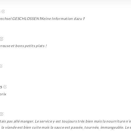
5
echsel GESCHLOSSEN ❗️Keine Information dazu ❗️
euse et bons petits plats !
/5
prix
tais pas allé manger. Le service y est toujours très bien mais la nourriture n’
s, la viande est bien cuite mais la sauce est passée, tournée, immangeable.