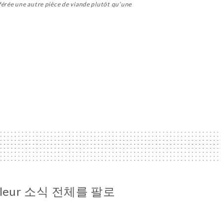
éférée une autre pièce de viande plutôt qu’une
iffleur 소식 전체를 팔로