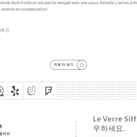
ande était froide et une partie mangée avec une sauce frelatée, j’aurais pr
es) amenée en compensation.
1/5
리뷰 더 보기
Le Verre S
홈
우하세요.
갤러리